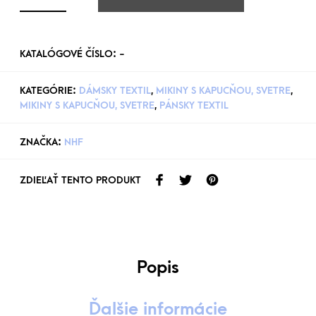
KATALÓGOVÉ ČÍSLO:
-
KATEGÓRIE:
DÁMSKY TEXTIL
,
MIKINY S KAPUCŇOU, SVETRE
,
MIKINY S KAPUCŇOU, SVETRE
,
PÁNSKY TEXTIL
ZNAČKA:
NHF
ZDIEĽAŤ TENTO PRODUKT
Popis
Ďalšie informácie