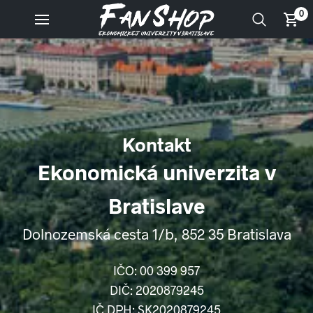
0
Kontakt
Ekonomická univerzita v
Bratislave
Dolnozemská cesta 1/b, 852 35 Bratislava
IČO: 00 399 957
DIČ: 2020879245
IČ DPH: SK2020879245