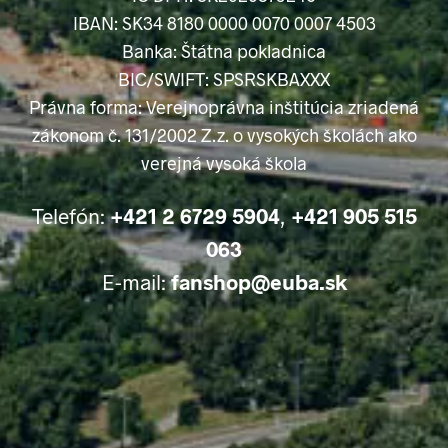
IBAN: SK34 8180 0000 0070 0007 4503
Banka: Štátna pokladnica
BIC/SWIFT: SPSRSKBAXXX
Právna forma: Verejnoprávna inštitúcia zriadená
zákonom č. 131/2002 Z.z. o vysokých školách ako
verejná vysoká škola
Telefón:
+421 2 6729 5904
,
+421 905 515
063
E-mail:
fanshop@euba.sk