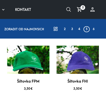
0
KONTAKT
2
3
4
5
6
ZORADIŤ OD NAJNOVŠÍCH
Šiltovka FPM
Šiltovka FHI
3,50
€
3,50
€