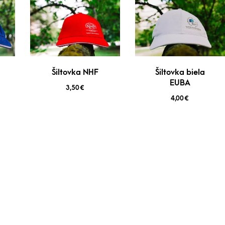
Šiltovka NHF
Šiltovka biela
EUBA
3,50
€
4,00
€