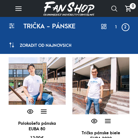
0
TRIČKA - PÁNSKE
1
2
ZORADIŤ OD NAJNOVŠÍCH
Polokošeľa pánska
EUBA 80
Tričko pánske biele
12,00
€