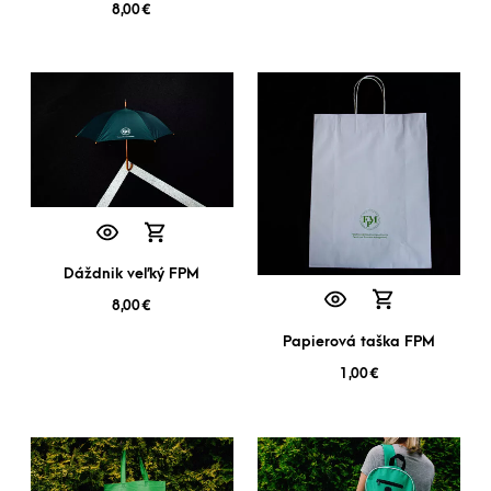
8,00
€
Dáždnik veľký FPM
8,00
€
Papierová taška FPM
1,00
€