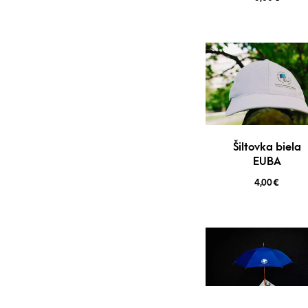
Šiltovka biela
EUBA
4,00
€