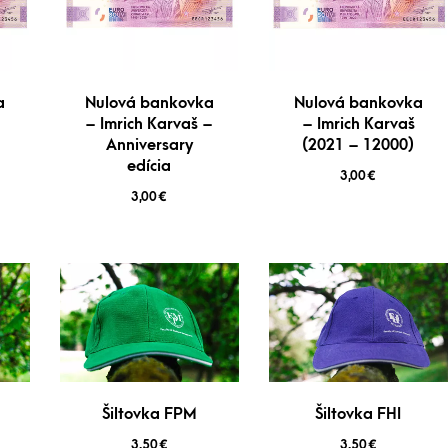
a
Nulová bankovka
Nulová bankovka
– Imrich Karvaš –
– Imrich Karvaš
Anniversary
(2021 – 12000)
edícia
3,00
€
3,00
€
Šiltovka FPM
Šiltovka FHI
3,50
€
3,50
€