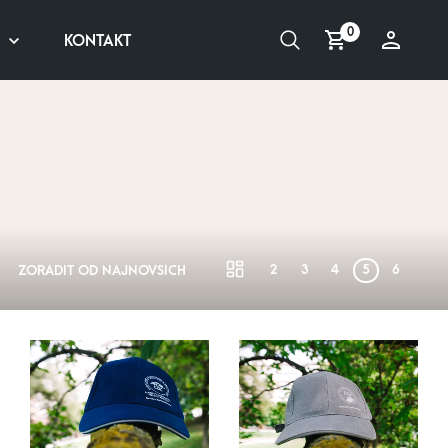
0
KONTAKT
2
3
4
5
6
ZORADIŤ OD NAJNOVŠÍCH