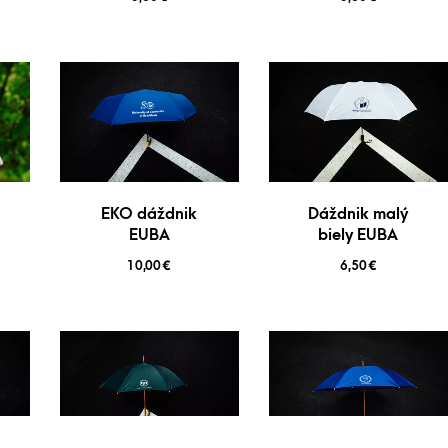
EKO dáždnik
Dáždnik malý
EUBA
biely EUBA
10,00
€
6,50
€