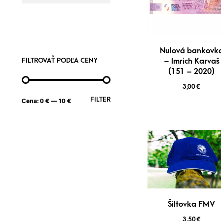
Nulová bankovk
FILTROVAŤ PODĽA CENY
– Imrich Karvaš
(151 – 2020)
3,00
€
FILTER
Cena:
0 €
—
10 €
Šiltovka FMV
3,50
€