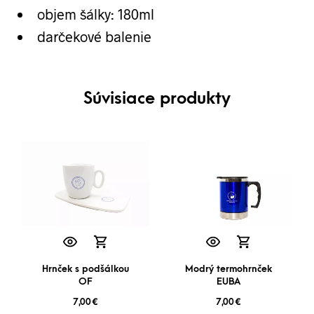
objem šálky: 180ml
darčekové balenie
Súvisiace produkty
Hrnček s podšálkou
Modrý termohrnček
OF
EUBA
7,00
€
7,00
€