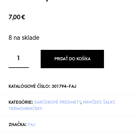
7,00
€
8 na sklade
PRIDAŤ DO KOŠÍKA
KATALÓGOVÉ ČÍSLO:
301794-FAJ
KATEGÓRIE:
DARČEKOVÉ PREDMETY
,
HRNČEKY, ŠÁLKY,
TERMOHRNČEKY
ZNAČKA:
FAJ