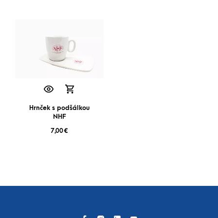
Hrnček s podšálkou
NHF
7,00
€