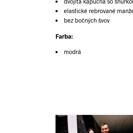
dvojitá kapucňa so šnúrko
elastické rebrované manž
bez bočných švov
Farba:
modrá