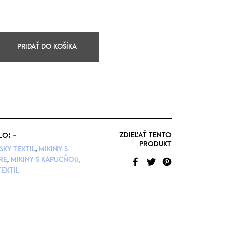
PRIDAŤ DO KOŠÍKA
ZDIEĽAŤ TENTO
LO:
-
PRODUKT
KY TEXTIL
,
MIKINY S
RE
,
MIKINY S KAPUCŇOU,
EXTIL