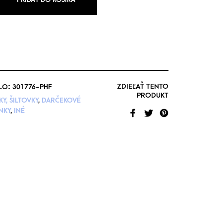
ZDIEĽAŤ TENTO
LO:
301776-PHF
PRODUKT
KY, ŠILTOVKY
,
DARČEKOVÉ
NKY
,
INÉ