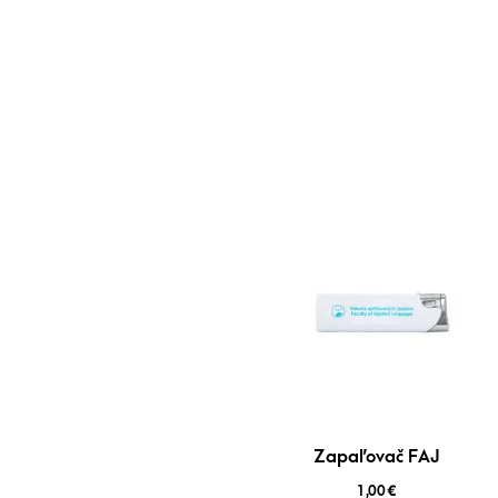
Zapaľovač FAJ
1,00
€