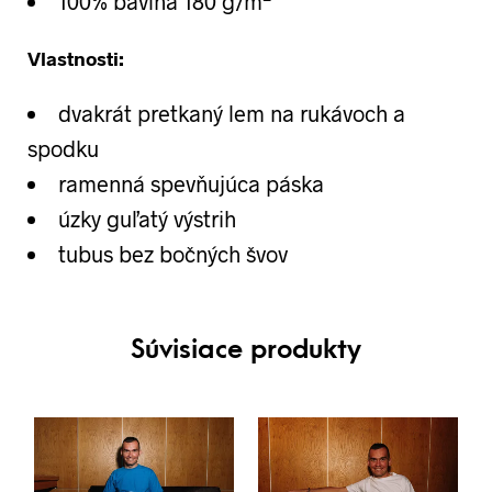
100% bavlna 180 g/m
Vlastnosti:
dvakrát pretkaný lem na rukávoch a
spodku
ramenná spevňujúca páska
úzky guľatý výstrih
tubus bez bočných švov
Súvisiace produkty