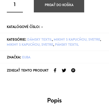
PRIDAŤ DO KOŠÍKA
KATALÓGOVÉ ČÍSLO:
-
KATEGÓRIE:
DÁMSKY TEXTIL
,
MIKINY S KAPUCŇOU, SVETRE
,
MIKINY S KAPUCŇOU, SVETRE
,
PÁNSKY TEXTIL
ZNAČKA:
EUBA
ZDIEĽAŤ TENTO PRODUKT
Popis