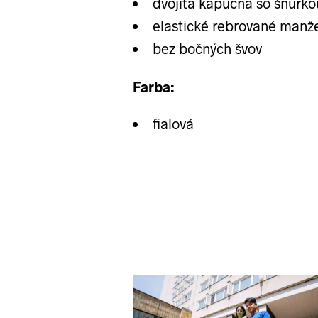
dvojitá kapucňa so šnúrko
elastické rebrované manž
bez bočných švov
Farba:
fialová