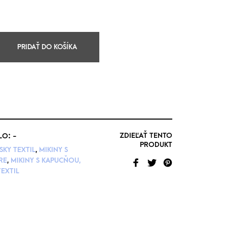
PRIDAŤ DO KOŠÍKA
ZDIEĽAŤ TENTO
LO:
-
PRODUKT
KY TEXTIL
,
MIKINY S
RE
,
MIKINY S KAPUCŇOU,
EXTIL